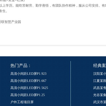
宿补贴+奖金+社保)
专及以上学历。能吃苦耐劳、勤学善悟，有团队协作精神，服从公司安排。有L
专生。
斯联智慧产业园
热门产品：
经典案
高清小间距LED屏P1.923
汉阳某小
高清小间距LED屏P1.667
江夏某医
高清小间距LED屏P1.5625
武昌某售
高清小间距LED屏P1.25
光谷某集
户外工程项目屏
武汉市某