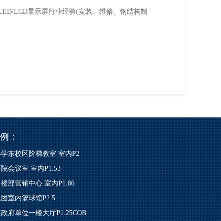
ED/LCD显示屏行业经验(安装、维修、钢结构制
例：
学东校区阶梯教室 室内P2
院会议室 室内P1.53
楼部营销中心 室内P1.86
团室内篮球馆P2.5
政府单位一楼大厅P1.25COB