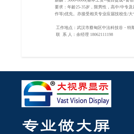
薪酬：5000-8000(基本工资+项目提成+食
要求：年龄25-35岁，限男性，高中/中
作等)优先。亦接受相关专业应届技校生/大
工作地点：武汉市蔡甸区中法科技谷・特
联 系 人：余经理 18062111198