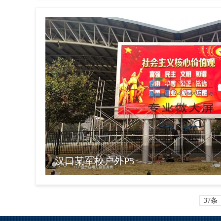
汉口某军校户外P5
37条