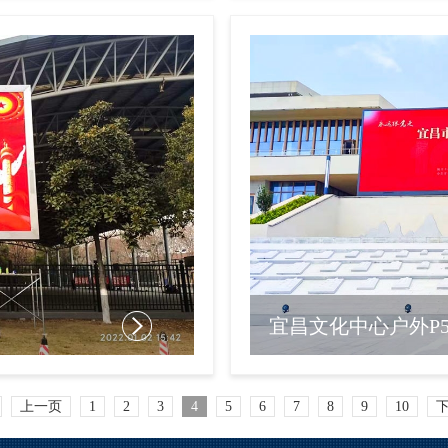
宜昌文化中心户外P5 
上一页
1
2
3
4
5
6
7
8
9
10