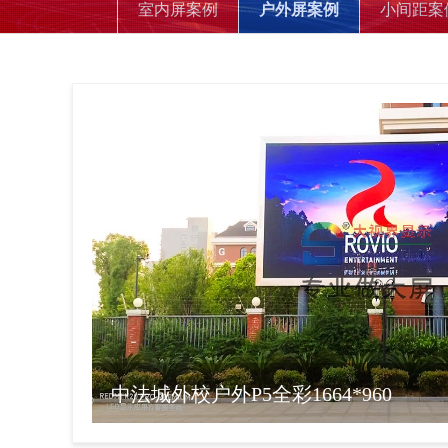
室内屏案例
户外屏案例
小间距案
中法城外校户外P5全彩1664*960