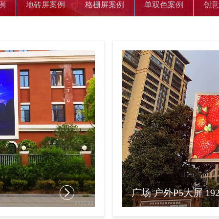
例
地砖屏案例
格栅屏案例
单双色案例
创意
广场 户外P5大屏 1920